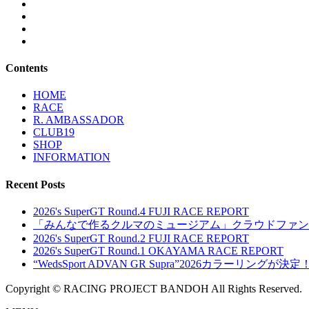
Contents
HOME
RACE
R. AMBASSADOR
CLUB19
SHOP
INFORMATION
Recent Posts
2026's SuperGT Round.4 FUJI RACE REPORT
「みんなで作るクルマのミュージアム」クラウドファン
2026's SuperGT Round.2 FUJI RACE REPORT
2026's SuperGT Round.1 OKAYAMA RACE REPORT
“WedsSport ADVAN GR Supra”2026カラーリングが決定
Copyright © RACING PROJECT BANDOH All Rights Reserved.