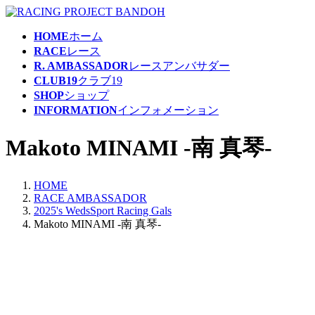
コ
ナ
ン
ビ
HOME
ホーム
テ
ゲ
RACE
レース
ン
ー
R. AMBASSADOR
レースアンバサダー
ツ
シ
CLUB19
クラブ19
へ
ョ
SHOP
ショップ
ス
ン
INFORMATION
インフォメーション
キ
に
ッ
移
Makoto MINAMI -南 真琴-
プ
動
HOME
RACE AMBASSADOR
2025's WedsSport Racing Gals
Makoto MINAMI -南 真琴-