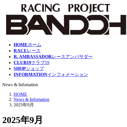
コ
ナ
ン
ビ
テ
ゲ
ン
ー
ツ
シ
へ
ョ
ス
ン
HOME
ホーム
キ
に
RACE
レース
ッ
移
R. AMBASSADOR
レースアンバサダー
プ
動
CLUB19
クラブ19
SHOP
ショップ
INFORMATION
インフォメーション
News & Infomation
HOME
News & Infomation
2025年9月
2025年9月