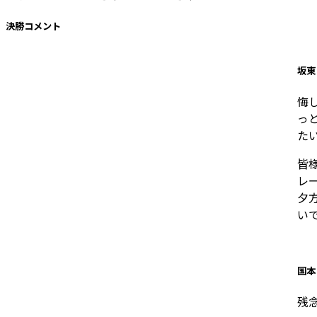
決勝コメント
坂東
悔
っ
た
皆
レ
夕
い
国本
残