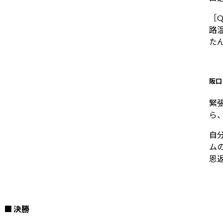
［
路
た
阪口
緊
ら
自
ム
恩
■ 決勝