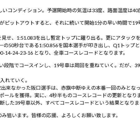
いコンディション。予選開始時の気温は33度、路面温度は40
車がピットアウトすると、それに続いて開始1分の早い時間で19
せ、1:51.083を出し暫定トップに躍り出る。更にアタック
50秒台である1:50.856を国本選手が叩き出し、Q1トップ
過）-100-14-24-23-16 となり、全車コースレコードとなります。
早い段階でコースインし、19号車は周回を重ねていく。だが、
を入れていく。
取出来なかった阪口選手は、赤旗中断ゆえの本番一回のみとなっ
年ぶりのポールを獲得。実に、4秒半ものコースレコードの更新となり
なり、途中予選中断した39号車以外、すべてコースレコードという結果となり
のみ狙います。皆様の応援、よろしくお願い致します。