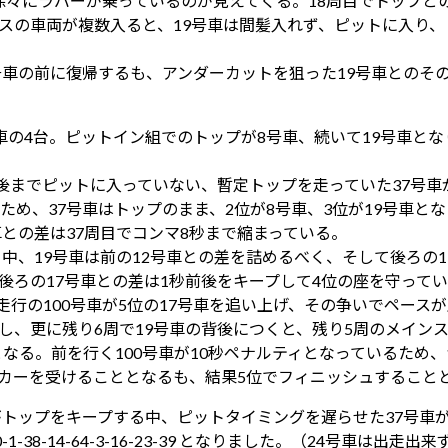
にラバーが乗っているのが見えてくる。18周目でトップとの差は
ラスの車両が複数入ると、19号車は間髪入れず、ピットに入り、
19号車の前に復帰するも、アンダーカットを狙った19号車とのそ
号車の4台。ピットイン組でのトップが8号車、続いて19号車と
後までピットに入っていない、暫定トップを走っていた37号
め、37号車はトップのまま、2位が8号車、3位が19号車とな
との差は37周目でコンマ8秒まで縮まっている。
中、19号車は前の12号車との差を詰めるべく、そして後ろの
、後ろの17号車との差は1秒前後をキープして4位の座を守って
走行の100号車が5位の17号車を追い上げ、その争いでペースが
スし、更に残り6周で19号車の背後につくと、残り5周のメイン
となる。前を行く100号車が10秒ペナルティとなっているため、
ェッカーを受けることとなるも、結果5位でフィニッシュすること
がトップをキープする中、ピットタイミングを遅らせた37号車が
-38-14-64-3-16-23-39 となりました。（24号車は出走出来