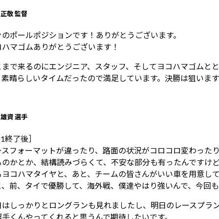
 正敬 監督
々のポールポジションです！ありがとうございます。
コハマゴムありがとうございます！
こまで来るのにエンジニア、スタッフ、そしてヨコハマゴムと
、素晴らしいタイムだったので満足しています。決勝は狙います
 雄資 選手
Q1終了後］
ースフォーマットが違ったり、路面の状況がコロコロ変わった
るのかとか、結構読みづらくて、不安な部分も有ったんですけ
るヨコハマタイヤと、あと、チームの皆さんがいい車を用意し
と、前、タイで優勝して、海外戦、僕達やはり強いんで、今回も
日はしっかりとロングランも見れましたし、明日のレースプラ
選手くんやってくれると思うんで期待したいです。