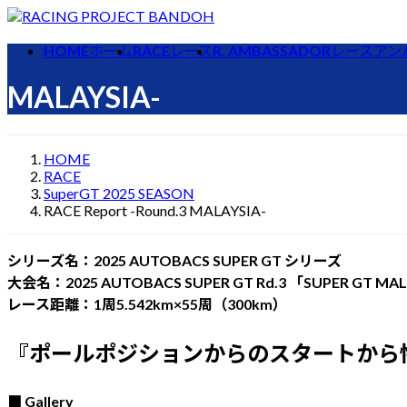
コ
ナ
ン
ビ
HOME
ホーム
RACE
レース
R. AMBASSADOR
レースアン
テ
ゲ
ン
ー
MALAYSIA-
ツ
シ
へ
ョ
ス
ン
HOME
キ
に
RACE
ッ
移
SuperGT 2025 SEASON
RACE Report -Round.3 MALAYSIA-
プ
動
シリーズ名：2025 AUTOBACS SUPER GT シリーズ
大会名：2025 AUTOBACS SUPER GT Rd.3 「SUPER GT MALA
レース距離：1周5.542km×55周（300km）
『ポールポジションからのスタートから
■ Gallery