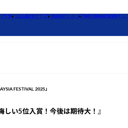
バサダー
CLUB19
クラブ19
SHOP
ショップ
INFORMATION
イン
YSIA FESTIVAL 2025」
悔しい5位入賞！今後は期待大！』