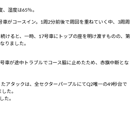
度、湿度は65％。
号車がコースイン。1周2分前後で周回を重ねていく中、3周周
を続けると、一時、17号車にトップの座を明け渡すものの、第
となりました。
39号車が途中トラブルでコース脇に止めたため、赤旗中断とな
たアタックは、全セクターパープルにてQ2唯一の49秒台で
ました。
ました。