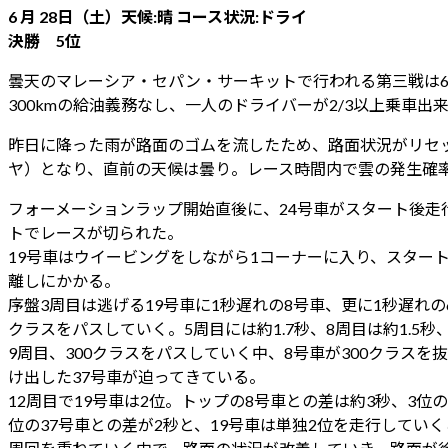
6 月 28日（土）天候:晴 コース状況:ドライ
決勝 5位
曇天のマレーシア・セパン・サーキットで行われる第三戦は6
300kmの給油義務なし、一人のドライバーが2/3以上乗車
昨日に降った雨が路面のゴムを流したため、路面状況がリセ
ヤ）となり、直前の天候は曇り。レース時間内で雲の発生確率
フォーメーションラップ開始直後に、24号車がスタート後
トでレースが切られた。
19号車はウイービングをしながら1コーナーに入り、スター
離しにかかる。
序盤3周目は逃げる19号車に1秒遅れの8号車、更に1秒遅れ
クラスをパスしていく。5周目には約1.7秒、8周目は約1.5秒
9周目、300クラスをパスしていく中、8号車が300クラス
け出した37号車が迫ってきている。
12周目で19号車は2位。トップの8号車との差は約3秒、3位
位の37号車との差が2秒と、19号車は単独2位を走行してい