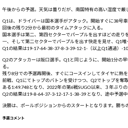
午後からの予選。天気は曇りだが、南国特有の高い湿度で厳し
Q1は、ドライバーは国本選手がアタック。開始すぐに38号
回後の残り2分から最初のタイムアタックに入る。
国本選手は第二、第四セクターでパープルを出すほどの走りを見
一、そして第二セクターでパープルを出す快走を見せ、Q1唯一の
Q1の結果は19-17-64-38-37-8-3-39-12-1-（以上Q1通
Q2のアタッカーは阪口選手。Q1と同じように、開始1分の
る。
残り8分での予選再開後、すぐにコースインしてタイヤに熱
前戦、Q1にてトップのバトンを受けつつ、Q2でトップを奪
ある1:49.748となり、2022年の第6戦SUGO以来、３
Q2の結果は19-8-64-37-3-12-17-1-38-39 と
決勝は、ポールポジションからのスタートとなります。勝ち
予選コメント