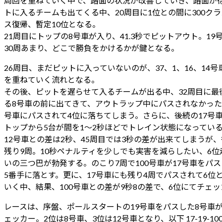
周回を重ねていく中で、路面の状況が改善していき、路面が徐々
トに入るチームも出てくる中、20周目に1位との間に300ク
ス復帰、暫定10位となる。
21周目にトップの8号車が入り、41.3秒でピットアウト。
30周あまり、どこで勝負をかけるかが鍵となる。
26周目、まだピットに入っていないのが、37、1、16、14
を重ねていく流れとなる。
その後、ピットを遅らせて入るチームが出る中、32周目に最
る8号車の前に出てきて、アウトラップ中にパスされなかったた
号車にパスされて4位に落ちてしまう。さらに、後続の17号車
トップから5台が間を1～2秒ほどでトレイン状態になっている
12号車との差は2秒、45周目では3秒の差が出来てしまうが
残り9周。10秒ペナルティを少しでも実害を減らしたい、6位
いの三つ巴が勃発する。のこり7周で100号車が17号車をパ
5番手に落とす。更に、17号車にも残り4周でパスされて6位
いく中、結果、100号車との差が9秒8の差で、6位にてチ
レースは、序盤、ポールスタートの19号車をパスした8号車
ェッカー。2位は8号車、3位は12号車となり、以下 17-19-100-1