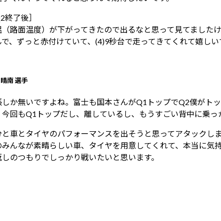
Q2終了後］
温（路面温度）が下がってきたので出るなと思って見てましたけ
んで、ずっと赤付けていて、(4)9秒台で走ってきてくれて嬉しい
 晴南 選手
張しか無いですよね。富士も国本さんがQ1トップでQ2僕がト
、今回もQ1トップだし、離しているし、もうすごい背中に乗っ
分と車とタイヤのパフォーマンスを出そうと思ってアタックしま
のみんなが素晴らしい車、タイヤを用意してくれて、本当に気
返しのつもりでしっかり戦いたいと思います。