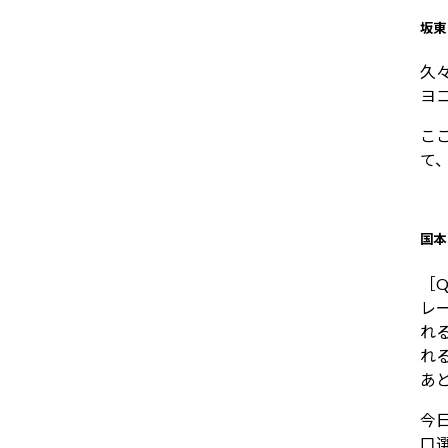
坂東
久
ヨ
こ
て
国本
［
レ
れ
れ
あ
今
口