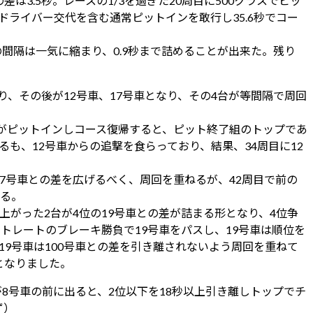
3.5秒。レースの1/3を過ぎた20周目に500クラスでピッ
ドライバー交代を含む通常ピットインを敢行し35.6秒でコー
の間隔は一気に縮まり、0.9秒まで詰めることが出来た。残り
なり、その後が12号車、17号車となり、その4台が等間隔で周回
車がピットインしコース復帰すると、ピット終了組のトップであ
るも、12号車からの追撃を食らっており、結果、34周目に12
17号車との差を広げるべく、周回を重ねるが、42周目で前の
いる。
上がった2台が4位の19号車との差が詰まる形となり、4位争
ストレートのブレーキ勝負で19号車をパスし、19号車は順位を
19号車は100号車との差を引き離されないよう周回を重ねて
となりました。
8号車の前に出ると、2位以下を18秒以上引き離しトップでチ
ず）