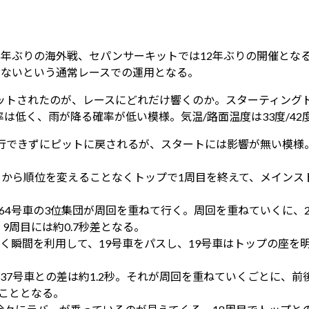
年ぶりの海外戦、セパンサーキットでは12年ぶりの開催とな
出来ないという通常レースでの運用となる。
ットされたのが、レースにどれだけ響くのか。スターティングド
は低く、雨が降る確率が低い模様。気温/路面温度は33度/42
走行できずにピットに戻されるが、スタートには影響が無い模様
トから順位を変えることなくトップで1周目を終えて、メインス
の64号車の3位集団が周回を重ねて行く。周回を重ねていくに、
、9周目には約0.7秒差となる。
を抜く瞬間を利用して、19号車をパスし、19号車はトップの座
の37号車との差は約1.2秒。それが周回を重ねていくごとに、前
くこととなる。